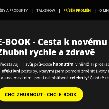
ŽBY A PRODUKTY
TALKSHOW
PŘÍBĚH PROMĚN
O MN
E-BOOK - Cesta k novému 
Zhubni rychle a zdravě
ředstavuji Ti svůj průvodce
hubnutím
, v němž Ti prozr
 efektivní
postupy, kterými jsem pomohl změnit životy
 a ano, mezi nimi jsou i tvé oblíbené
celebrity!
Čeká tě t
CHCI ZHUBNOUT - CHCI E-BOOK