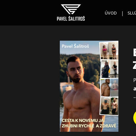
ÚVOD
SLU
P
a
–