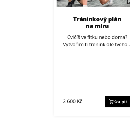
Tréninkový plán
na míru
Cvičíš ve fitku nebo doma?
Vytvořím ti trénink dle tvého
2 600
Kč
Koupit