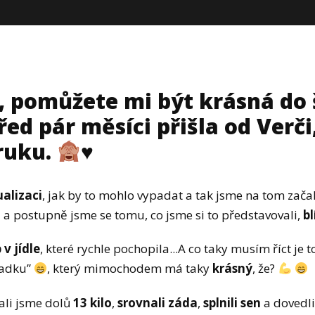
, pomůžete mi být krásná do
ed pár měsíci přišla od Verči,
ruku.
♥️
ualizaci
, jak by to mohlo vypadat a tak jsme na tom zača
t
a postupně jsme se tomu, co jsme si to představovali,
bl
 v jídle
, které rychle pochopila...A co taky musím říct je t
zadku”
, který mimochodem má taky
krásný
, že?
dali jsme dolů
13 kilo
,
srovnali záda
,
splnili sen
a dovedli