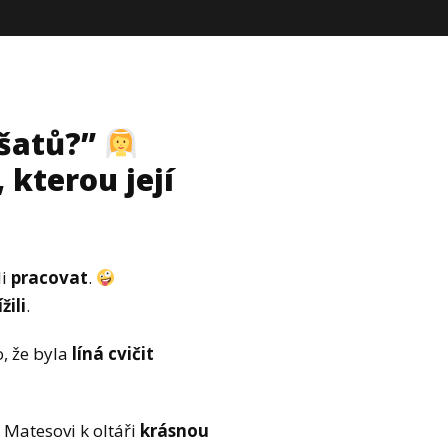
 šatů?”
 kterou její
li
pracovat
.
ížili
.
o, že byla
líná cvičit
 Matesovi k oltáři
krásnou