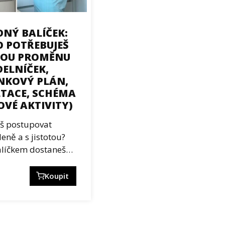
NÝ BALÍČEK:
O POTŘEBUJEŠ
VOU PROMĚNU
ÍDELNÍČEK,
NKOVÝ PLÁN,
TACE, SCHÉMA
VÉ AKTIVITY)
š postupovat
eně a s jistotou?
alíčkem dostaneš…
Koupit