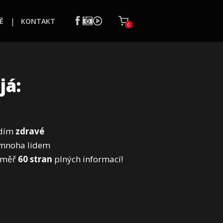
Ě
KONTAKT
0
já:
adím
zdravé
 mnoha lidem
éměř
60 stran
plných informací!