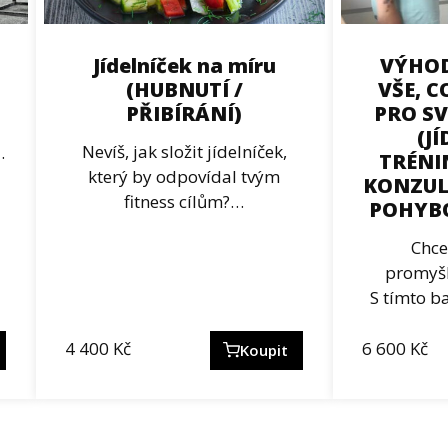
Jídelníček na míru
VÝHOD
(HUBNUTÍ /
VŠE, C
PŘIBÍRÁNÍ)
PRO S
(J
Nevíš, jak složit jídelníček,
…
TRÉNI
který by odpovídal tvým
KONZUL
fitness cílům?…
POHYBO
Chce
promyšl
S tímto b
4 400
Kč
6 600
Kč
Koupit