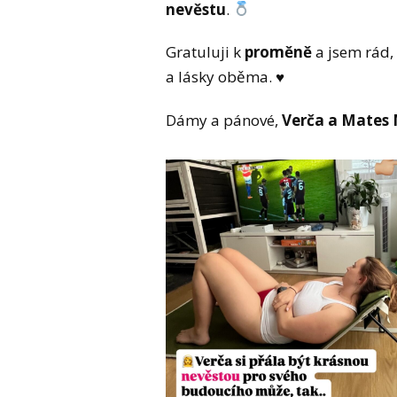
nevěstu
.
Gratuluji k
proměně
a jsem rád,
a lásky oběma. ♥️
Dámy a pánové,
Verča a Mates 