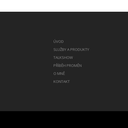
ÚVOD
SLUŽBY A PRODUKTY
TALKSHOW
PŘÍBĚH PROMĚN
O MNĚ
KONTAKT