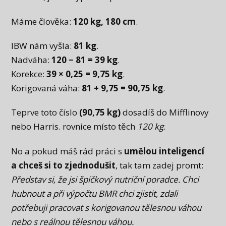
Máme člověka:
120 kg, 180 cm
.
IBW nám vyšla:
81 kg
.
Nadváha:
120 − 81 = 39 kg
.
Korekce:
39 × 0,25 = 9,75 kg
.
Korigovaná váha:
81 + 9,75 = 90,75 kg
.
Teprve toto číslo
(90,75 kg)
dosadíš do Mifflinovy
nebo Harris. rovnice místo těch
120 kg
.
No a pokud máš rád práci s
umělou inteligencí
a chceš si to zjednodušit
, tak tam zadej promt:
Představ si, že jsi špičkový nutriční poradce. Chci
hubnout a při výpočtu BMR chci zjistit, zdali
potřebuji pracovat s korigovanou tělesnou váhou
nebo s reálnou tělesnou váhou.