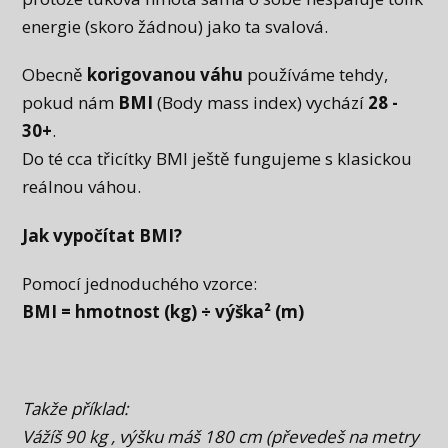
energie (skoro žádnou) jako ta svalová.
Obecně
korigovanou váhu
používáme tehdy,
pokud nám
BMI
(Body mass index) vychází
28 -
30+
.
Do té cca třicítky BMI ještě fungujeme s klasickou
reálnou váhou.
Jak vypočítat BMI?
Pomocí jednoduchého vzorce:
BMI = hmotnost (kg) ÷ výška² (m)
Takže příklad:
Vážíš 90 kg , výšku máš 180 cm (převedeš na metry