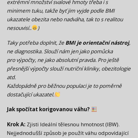
extrémní množství svalové hmoty třeba i s
minimem tuku, takže byť jim vyjde podle BMI
ukazatele obezita nebo nadváha, tak to s realitou
nesouvisí..
)
Taky potřeba doplnit, že
BMI je orientační nástroj
,
ne diagnostika. Slouží nám jen jako pomůcka
pro výpočty, ne jako absolutní pravda. Pro ještě
přesnější výpočty slouží nutriční kliniky, obezitologie
atd.
Každopádně pro běžnou populaci je to poměrně
dostačující ukazatel.
Jak spočítat korigovanou váhu?
Krok A:
Zjisti Ideální tělesnou hmotnost (IBW).
Nejjednodušší způsob je použít váhu odpovídající