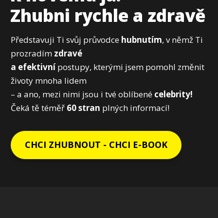
Zhubni rychle a zdravě
Představuji Ti svůj průvodce
hubnutím
, v němž Ti
prozradím
zdravé
a efektivní
postupy, kterými jsem pomohl změnit
životy mnoha lidem
– a ano, mezi nimi jsou i tvé oblíbené
celebrity!
Čeká tě téměř
60 stran
plných informací!
CHCI ZHUBNOUT - CHCI E-BOOK