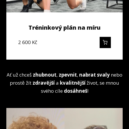
Tréninkový plán na míru
2 600
Kč
Ať už chceš
zhubnout
,
zpevnit
,
nabrat svaly
nebo
prostě žít
zdravější
a
kvalitnější
život, se mnou
svého cíle
dosáhneš
!