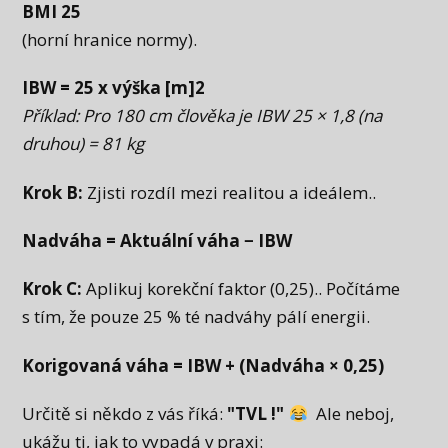
BMI 25
(horní hranice normy).
IBW = 25 x výška [m]2
Příklad: Pro 180 cm člověka je IBW 25 × 1,8 (na
druhou) = 81 kg
Krok B:
Zjisti rozdíl mezi realitou a ideálem..
Nadváha = Aktuální váha − IBW
Krok C:
Aplikuj korekční faktor (0,25).. Počítáme
s tím, že pouze 25 % té nadváhy pálí energii.
Korigovaná váha = IBW + (Nadváha × 0,25)
Určitě si někdo z vás říká:
"TVL !"
Ale neboj,
ukážu ti, jak to vypadá v praxi: