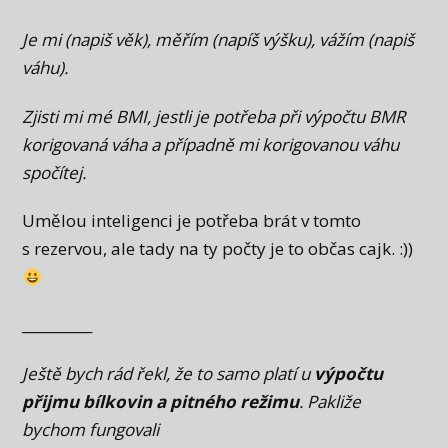
Je mi (napiš věk), měřím (napíš výšku), vážím (napiš
váhu).
Zjisti mi mé BMI, jestli je potřeba při výpočtu BMR
korigovaná váha a případně mi korigovanou váhu
spočítej.
Umělou inteligenci je potřeba brát v tomto
s rezervou, ale tady na ty počty je to občas cajk. :))
__________
Ještě bych rád řekl, že to samo platí u
výpočtu
přijmu bílkovin a pitného režimu
. Pakliže
bychom fungovali