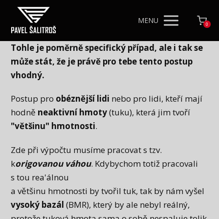
MENU
0
Tohle je poměrně specifický případ, ale i tak se
může stát, že je právě pro tebe tento postup
vhodný.
Postup pro
obéznější lidi
nebo pro lidi, kteří mají
hodně
neaktivní hmoty
(tuku), která jim tvoří
"většinu" hmotnosti
.
Zde při výpočtu musíme pracovat s tzv.
k
origovanou váhou
. Kdybychom totiž pracovali
s tou rea'álnou
a většinu hmotnosti by tvořil tuk, tak by nám vyšel
vysoký bazál
(BMR), který by ale nebyl reálný,
protože tuková hmota sama o sobě nespaluje tolik