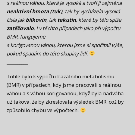
s reálnou váhou, která je vysoká a tvoří ji zejména
neaktivní hmota (tuk)
, tak by vycházela vysoká
čísla jak
bílkovin
, tak
tekutin
, které by tělo spíše
zatěžovalo
. I v těchto případech jako při výpočtu
BMR, fungujeme
s korigovanou váhou, kterou jsme si spočítali výše,
pokud spadám do této skupiny lidí.
__________
Tohle bylo k výpočtu bazálního metabolismu
(BMR) v případech, kdy jsme pracovali s reálnou
váhou a s váhou korigovanou, když byla nadváha
už taková, že by zkreslovala výsledek BMR, což by
způsobilo chybu ve výpočtech.