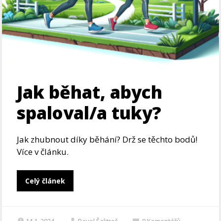
Jak běhat, abych
spaloval/a tuky?
Jak zhubnout díky běhání? Drž se těchto bodů!
Více v článku.
Celý článek
14.1. 2024
Pavel Šalitroš
0
Komentářů