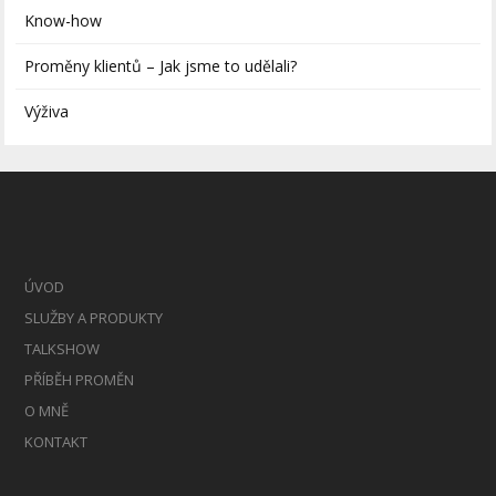
Know-how
Proměny klientů – Jak jsme to udělali?
Výživa
ÚVOD
SLUŽBY A PRODUKTY
TALKSHOW
PŘÍBĚH PROMĚN
O MNĚ
KONTAKT