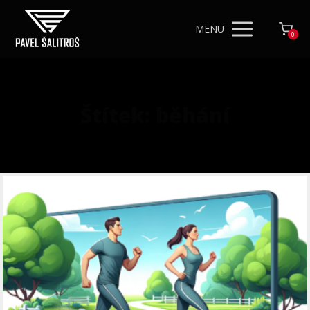
MENU
0
Štítek: běhání