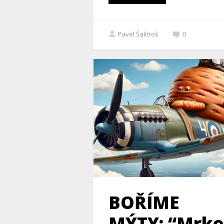
Pavel Šalitroš
0
BOŘÍME
MÝTY: “Mrke