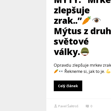
zlepšuje
zrak..”
Mýtus z dru
světové
války.
Opravdu zlepšuje mrkev zrak
Řekneme si, jak to je.
Celý článek
Pavel Šalitroš
0