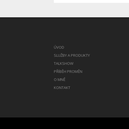
ÚVOD
SLUŽBY A PRODUKTY
TALKSHOW
PŘÍBĚH PROMĚN
O MNĚ
KONTAKT