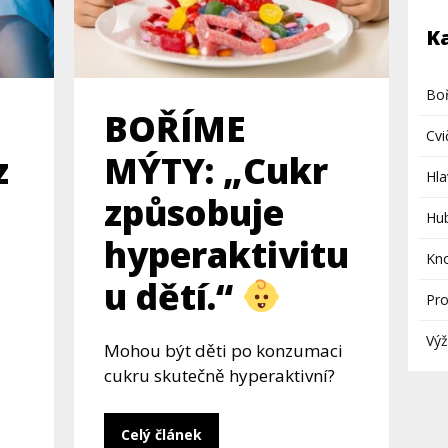
K
Bo
BOŘÍME
Cvi
z
MÝTY: „Cukr
Hl
způsobuje
Hub
hyperaktivitu
Kn
u dětí.“
Pro
Výž
Mohou být děti po konzumaci
cukru skutečně hyperaktivní?
Celý článek