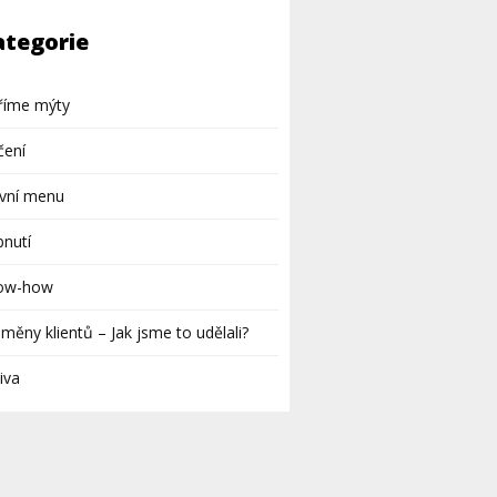
ategorie
říme mýty
čení
avní menu
nutí
ow-how
měny klientů – Jak jsme to udělali?
iva