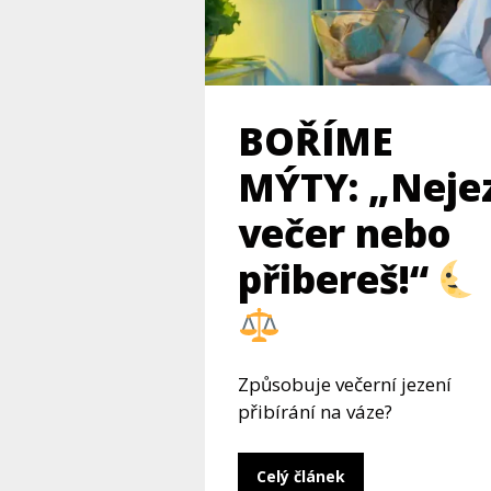
BOŘÍME
MÝTY: „Neje
večer nebo
přibereš!“
Způsobuje večerní jezení
přibírání na váze?
Celý článek