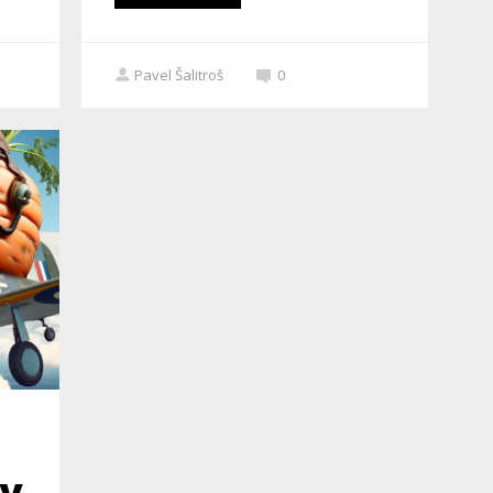
Pavel Šalitroš
0
v