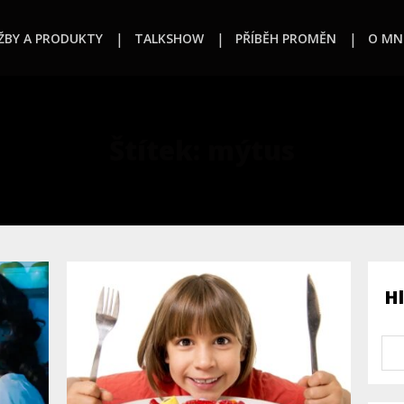
ŽBY A PRODUKTY
TALKSHOW
PŘÍBĚH PROMĚN
O MN
Štítek: mýtus
H